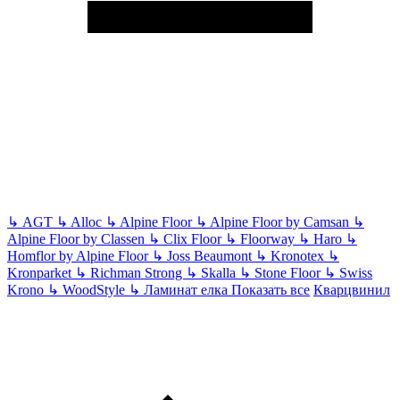
↳
AGT
↳
Alloc
↳
Alpine Floor
↳
Alpine Floor by Camsan
↳
Alpine Floor by Classen
↳
Clix Floor
↳
Floorway
↳
Haro
↳
Homflor by Alpine Floor
↳
Joss Beaumont
↳
Kronotex
↳
Kronparket
↳
Richman Strong
↳
Skalla
↳
Stone Floor
↳
Swiss
Krono
↳
WoodStyle
↳
Ламинат елка
Показать все
Кварцвинил