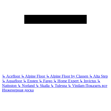
↳
Acefloor
↳
Alpine Floor
↳
Alpine Floor by Classen
↳
Alta Step
↳
Aquafloor
↳
Ensten
↳
Fargo
↳
Home Expert
↳
Invictus
↳
Natisston
↳
Norland
↳
Skalla
↳
Tulesna
↳
Vinilam
Показать все
Инженерная доска