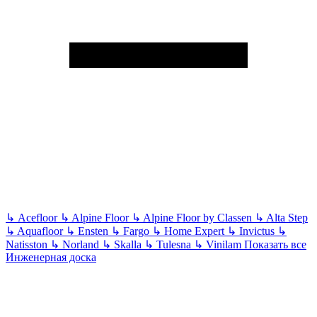
↳
Acefloor
↳
Alpine Floor
↳
Alpine Floor by Classen
↳
Alta Step
↳
Aquafloor
↳
Ensten
↳
Fargo
↳
Home Expert
↳
Invictus
↳
Natisston
↳
Norland
↳
Skalla
↳
Tulesna
↳
Vinilam
Показать все
Инженерная доска