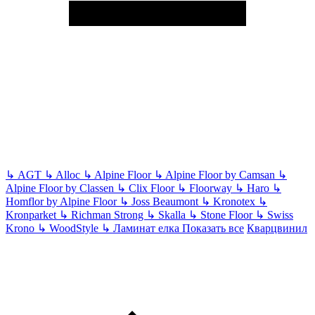
↳
AGT
↳
Alloc
↳
Alpine Floor
↳
Alpine Floor by Camsan
↳
Alpine Floor by Classen
↳
Clix Floor
↳
Floorway
↳
Haro
↳
Homflor by Alpine Floor
↳
Joss Beaumont
↳
Kronotex
↳
Kronparket
↳
Richman Strong
↳
Skalla
↳
Stone Floor
↳
Swiss
Krono
↳
WoodStyle
↳
Ламинат елка
Показать все
Кварцвинил