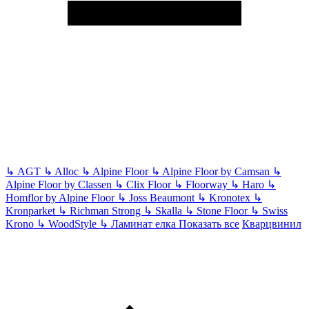
↳
AGT
↳
Alloc
↳
Alpine Floor
↳
Alpine Floor by Camsan
↳
Alpine Floor by Classen
↳
Clix Floor
↳
Floorway
↳
Haro
↳
Homflor by Alpine Floor
↳
Joss Beaumont
↳
Kronotex
↳
Kronparket
↳
Richman Strong
↳
Skalla
↳
Stone Floor
↳
Swiss
Krono
↳
WoodStyle
↳
Ламинат елка
Показать все
Кварцвинил