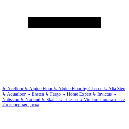
↳
Acefloor
↳
Alpine Floor
↳
Alpine Floor by Classen
↳
Alta Step
↳
Aquafloor
↳
Ensten
↳
Fargo
↳
Home Expert
↳
Invictus
↳
Natisston
↳
Norland
↳
Skalla
↳
Tulesna
↳
Vinilam
Показать все
Инженерная доска