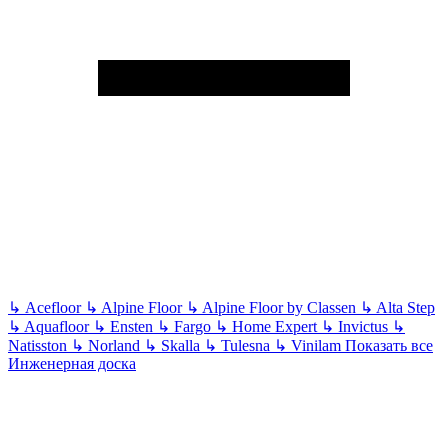
↳
Acefloor
↳
Alpine Floor
↳
Alpine Floor by Classen
↳
Alta Step
↳
Aquafloor
↳
Ensten
↳
Fargo
↳
Home Expert
↳
Invictus
↳
Natisston
↳
Norland
↳
Skalla
↳
Tulesna
↳
Vinilam
Показать все
Инженерная доска