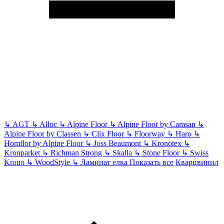
↳
AGT
↳
Alloc
↳
Alpine Floor
↳
Alpine Floor by Camsan
↳
Alpine Floor by Classen
↳
Clix Floor
↳
Floorway
↳
Haro
↳
Homflor by Alpine Floor
↳
Joss Beaumont
↳
Kronotex
↳
Kronparket
↳
Richman Strong
↳
Skalla
↳
Stone Floor
↳
Swiss
Krono
↳
WoodStyle
↳
Ламинат елка
Показать все
Кварцвинил