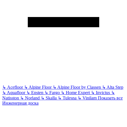
↳
Acefloor
↳
Alpine Floor
↳
Alpine Floor by Classen
↳
Alta Step
↳
Aquafloor
↳
Ensten
↳
Fargo
↳
Home Expert
↳
Invictus
↳
Natisston
↳
Norland
↳
Skalla
↳
Tulesna
↳
Vinilam
Показать все
Инженерная доска