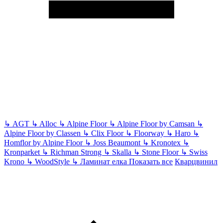
↳
AGT
↳
Alloc
↳
Alpine Floor
↳
Alpine Floor by Camsan
↳
Alpine Floor by Classen
↳
Clix Floor
↳
Floorway
↳
Haro
↳
Homflor by Alpine Floor
↳
Joss Beaumont
↳
Kronotex
↳
Kronparket
↳
Richman Strong
↳
Skalla
↳
Stone Floor
↳
Swiss
Krono
↳
WoodStyle
↳
Ламинат елка
Показать все
Кварцвинил