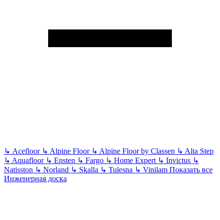
↳
Acefloor
↳
Alpine Floor
↳
Alpine Floor by Classen
↳
Alta Step
↳
Aquafloor
↳
Ensten
↳
Fargo
↳
Home Expert
↳
Invictus
↳
Natisston
↳
Norland
↳
Skalla
↳
Tulesna
↳
Vinilam
Показать все
Инженерная доска