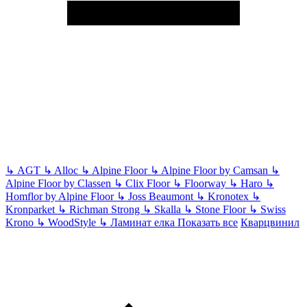
↳
AGT
↳
Alloc
↳
Alpine Floor
↳
Alpine Floor by Camsan
↳
Alpine Floor by Classen
↳
Clix Floor
↳
Floorway
↳
Haro
↳
Homflor by Alpine Floor
↳
Joss Beaumont
↳
Kronotex
↳
Kronparket
↳
Richman Strong
↳
Skalla
↳
Stone Floor
↳
Swiss
Krono
↳
WoodStyle
↳
Ламинат елка
Показать все
Кварцвинил