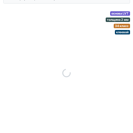
основа LVT
толщина 2 мм
34 класс
клеевой