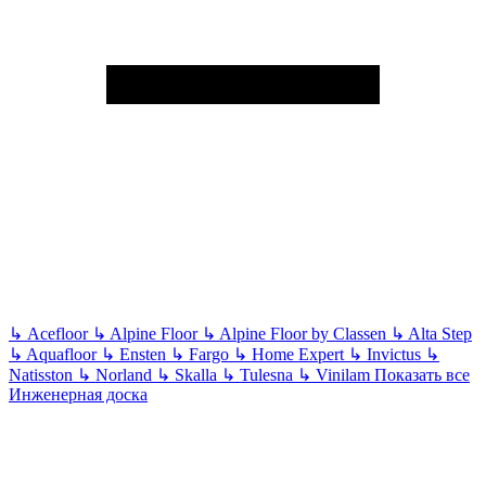
↳
Acefloor
↳
Alpine Floor
↳
Alpine Floor by Classen
↳
Alta Step
↳
Aquafloor
↳
Ensten
↳
Fargo
↳
Home Expert
↳
Invictus
↳
Natisston
↳
Norland
↳
Skalla
↳
Tulesna
↳
Vinilam
Показать все
Инженерная доска