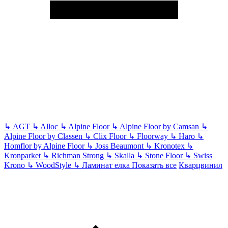
↳
AGT
↳
Alloc
↳
Alpine Floor
↳
Alpine Floor by Camsan
↳
Alpine Floor by Classen
↳
Clix Floor
↳
Floorway
↳
Haro
↳
Homflor by Alpine Floor
↳
Joss Beaumont
↳
Kronotex
↳
Kronparket
↳
Richman Strong
↳
Skalla
↳
Stone Floor
↳
Swiss
Krono
↳
WoodStyle
↳
Ламинат елка
Показать все
Кварцвинил