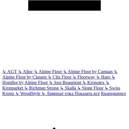
↳
AGT
↳
Alloc
↳
Alpine Floor
↳
Alpine Floor by Camsan
↳
Alpine Floor by Classen
↳
Clix Floor
↳
Floorway
↳
Haro
↳
Homflor by Alpine Floor
↳
Joss Beaumont
↳
Kronotex
↳
Kronparket
↳
Richman Strong
↳
Skalla
↳
Stone Floor
↳
Swiss
Krono
↳
WoodStyle
↳
Ламинат елка
Показать все
Кварцвинил