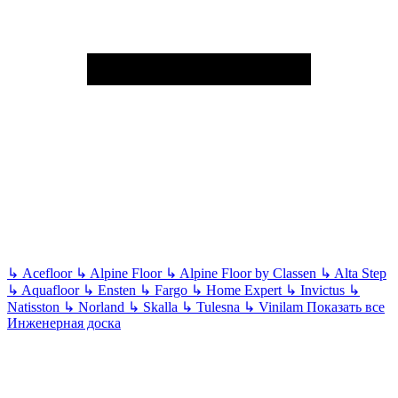
↳
Acefloor
↳
Alpine Floor
↳
Alpine Floor by Classen
↳
Alta Step
↳
Aquafloor
↳
Ensten
↳
Fargo
↳
Home Expert
↳
Invictus
↳
Natisston
↳
Norland
↳
Skalla
↳
Tulesna
↳
Vinilam
Показать все
Инженерная доска