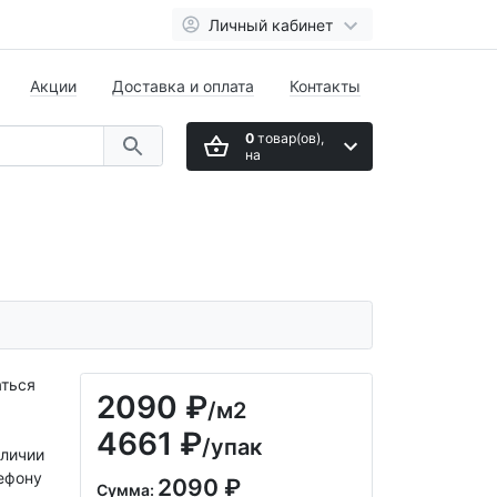
Личный кабинет
Акции
Доставка и оплата
Контакты
0
товар(ов),
на
аться
2090 ₽
/м2
4661 ₽
/упак
аличии
ефону
2090 ₽
Сумма: