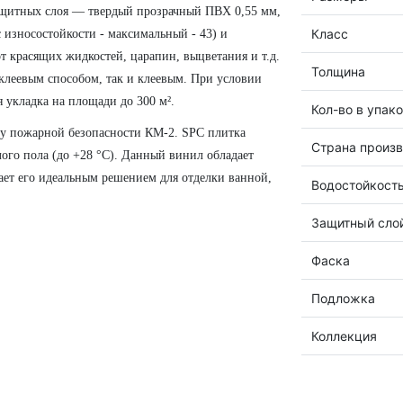
ащитных слоя — твердый прозрачный ПВХ 0,55 мм,
Класс
 износостойкости - максимальный - 43) и
 красящих жидкостей, царапин, выцветания и т.д.
Толщина
клеевым способом, так и клеевым. При условии
 укладка на площади до 300 м².
Кол-во в упак
ссу пожарной безопасности КМ-2. SPC плитка
Страна произв
ого пола (до +28 °C). Данный винил обладает
ет его идеальным решением для отделки ванной,
Водостойкост
Защитный сло
Фаска
Подложка
Коллекция