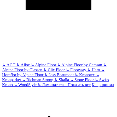
↳
AGT
↳
Alloc
↳
Alpine Floor
↳
Alpine Floor by Camsan
↳
Alpine Floor by Classen
↳
Clix Floor
↳
Floorway
↳
Haro
↳
Homflor by Alpine Floor
↳
Joss Beaumont
↳
Kronotex
↳
Kronparket
↳
Richman Strong
↳
Skalla
↳
Stone Floor
↳
Swiss
Krono
↳
WoodStyle
↳
Ламинат елка
Показать все
Кварцвинил