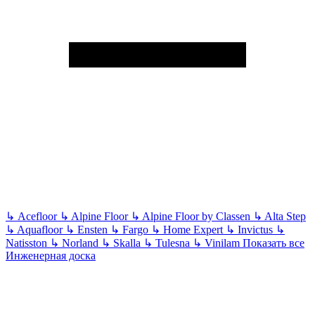
↳
Acefloor
↳
Alpine Floor
↳
Alpine Floor by Classen
↳
Alta Step
↳
Aquafloor
↳
Ensten
↳
Fargo
↳
Home Expert
↳
Invictus
↳
Natisston
↳
Norland
↳
Skalla
↳
Tulesna
↳
Vinilam
Показать все
Инженерная доска