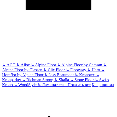
↳
AGT
↳
Alloc
↳
Alpine Floor
↳
Alpine Floor by Camsan
↳
Alpine Floor by Classen
↳
Clix Floor
↳
Floorway
↳
Haro
↳
Homflor by Alpine Floor
↳
Joss Beaumont
↳
Kronotex
↳
Kronparket
↳
Richman Strong
↳
Skalla
↳
Stone Floor
↳
Swiss
Krono
↳
WoodStyle
↳
Ламинат елка
Показать все
Кварцвинил