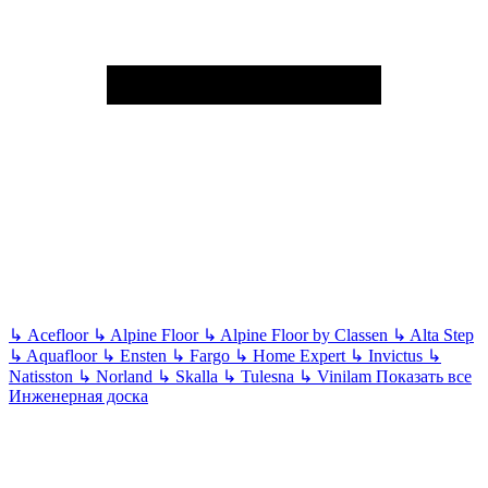
↳
Acefloor
↳
Alpine Floor
↳
Alpine Floor by Classen
↳
Alta Step
↳
Aquafloor
↳
Ensten
↳
Fargo
↳
Home Expert
↳
Invictus
↳
Natisston
↳
Norland
↳
Skalla
↳
Tulesna
↳
Vinilam
Показать все
Инженерная доска