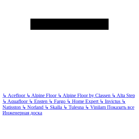
↳
Acefloor
↳
Alpine Floor
↳
Alpine Floor by Classen
↳
Alta Step
↳
Aquafloor
↳
Ensten
↳
Fargo
↳
Home Expert
↳
Invictus
↳
Natisston
↳
Norland
↳
Skalla
↳
Tulesna
↳
Vinilam
Показать все
Инженерная доска