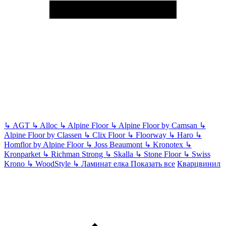
↳
AGT
↳
Alloc
↳
Alpine Floor
↳
Alpine Floor by Camsan
↳
Alpine Floor by Classen
↳
Clix Floor
↳
Floorway
↳
Haro
↳
Homflor by Alpine Floor
↳
Joss Beaumont
↳
Kronotex
↳
Kronparket
↳
Richman Strong
↳
Skalla
↳
Stone Floor
↳
Swiss
Krono
↳
WoodStyle
↳
Ламинат елка
Показать все
Кварцвинил