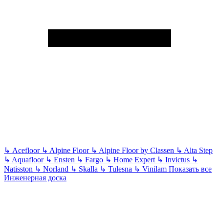
↳
Acefloor
↳
Alpine Floor
↳
Alpine Floor by Classen
↳
Alta Step
↳
Aquafloor
↳
Ensten
↳
Fargo
↳
Home Expert
↳
Invictus
↳
Natisston
↳
Norland
↳
Skalla
↳
Tulesna
↳
Vinilam
Показать все
Инженерная доска