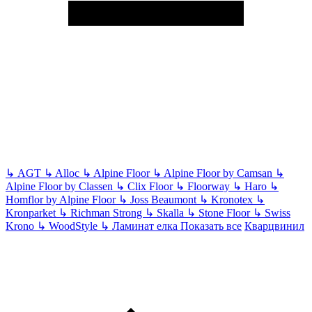
↳
AGT
↳
Alloc
↳
Alpine Floor
↳
Alpine Floor by Camsan
↳
Alpine Floor by Classen
↳
Clix Floor
↳
Floorway
↳
Haro
↳
Homflor by Alpine Floor
↳
Joss Beaumont
↳
Kronotex
↳
Kronparket
↳
Richman Strong
↳
Skalla
↳
Stone Floor
↳
Swiss
Krono
↳
WoodStyle
↳
Ламинат елка
Показать все
Кварцвинил