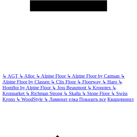
↳
AGT
↳
Alloc
↳
Alpine Floor
↳
Alpine Floor by Camsan
↳
Alpine Floor by Classen
↳
Clix Floor
↳
Floorway
↳
Haro
↳
Homflor by Alpine Floor
↳
Joss Beaumont
↳
Kronotex
↳
Kronparket
↳
Richman Strong
↳
Skalla
↳
Stone Floor
↳
Swiss
Krono
↳
WoodStyle
↳
Ламинат елка
Показать все
Кварцвинил