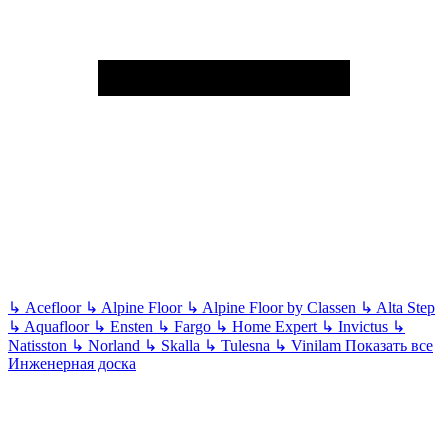
↳
Acefloor
↳
Alpine Floor
↳
Alpine Floor by Classen
↳
Alta Step
↳
Aquafloor
↳
Ensten
↳
Fargo
↳
Home Expert
↳
Invictus
↳
Natisston
↳
Norland
↳
Skalla
↳
Tulesna
↳
Vinilam
Показать все
Инженерная доска