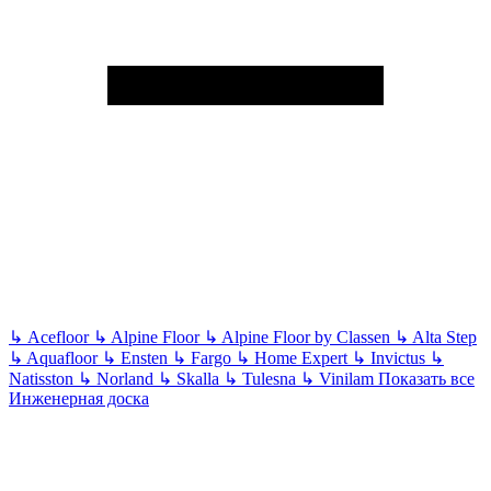
↳
Acefloor
↳
Alpine Floor
↳
Alpine Floor by Classen
↳
Alta Step
↳
Aquafloor
↳
Ensten
↳
Fargo
↳
Home Expert
↳
Invictus
↳
Natisston
↳
Norland
↳
Skalla
↳
Tulesna
↳
Vinilam
Показать все
Инженерная доска