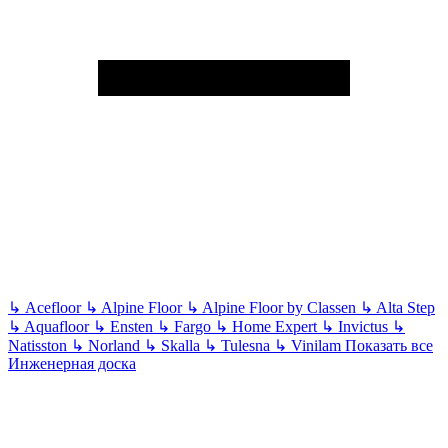
↳
Acefloor
↳
Alpine Floor
↳
Alpine Floor by Classen
↳
Alta Step
↳
Aquafloor
↳
Ensten
↳
Fargo
↳
Home Expert
↳
Invictus
↳
Natisston
↳
Norland
↳
Skalla
↳
Tulesna
↳
Vinilam
Показать все
Инженерная доска