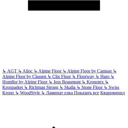
↳
AGT
↳
Alloc
↳
Alpine Floor
↳
Alpine Floor by Camsan
↳
Alpine Floor by Classen
↳
Clix Floor
↳
Floorway
↳
Haro
↳
Homflor by Alpine Floor
↳
Joss Beaumont
↳
Kronotex
↳
Kronparket
↳
Richman Strong
↳
Skalla
↳
Stone Floor
↳
Swiss
Krono
↳
WoodStyle
↳
Ламинат елка
Показать все
Кварцвинил