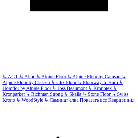
↳
AGT
↳
Alloc
↳
Alpine Floor
↳
Alpine Floor by Camsan
↳
Alpine Floor by Classen
↳
Clix Floor
↳
Floorway
↳
Haro
↳
Homflor by Alpine Floor
↳
Joss Beaumont
↳
Kronotex
↳
Kronparket
↳
Richman Strong
↳
Skalla
↳
Stone Floor
↳
Swiss
Krono
↳
WoodStyle
↳
Ламинат елка
Показать все
Кварцвинил