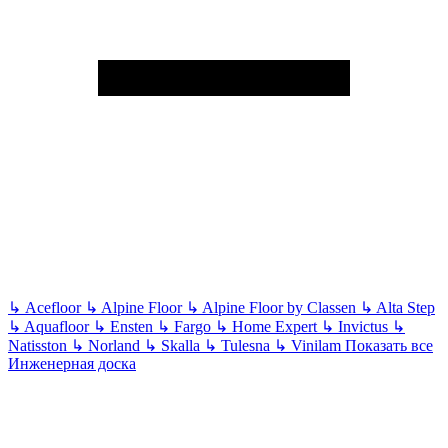
↳
Acefloor
↳
Alpine Floor
↳
Alpine Floor by Classen
↳
Alta Step
↳
Aquafloor
↳
Ensten
↳
Fargo
↳
Home Expert
↳
Invictus
↳
Natisston
↳
Norland
↳
Skalla
↳
Tulesna
↳
Vinilam
Показать все
Инженерная доска