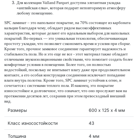
Для коллекции Valland Parquet доступна элегантная укладка
«английская елка», которая подарит неповторимую атмосферу
любому помещению.
SPC ламинат – это напольное покрытие, на 70% состоящее из карбоната
кальция благодаря чему, обладает рядом высокоэффективных
характеристик, которые делают его идеальным выбором для напольных
покрытий. Во-первых — это уникальная технология, обеспечивающая
простоту укладки, что позволяет сэкономить время и усилия при сборке.
Кроме того, прочное замковое соединение гарантирует надежность и
стабильность пола. Но и это еще не все - этот материал также обладает
отличными звукоизоляционными свойствами, что помогает создать более
комфортные условия в помещении. Более того, он полностью
водостойкий, поскольку не впитывает влагу даже при продолжительном
контакте, а его особая конструкция соединения исключает попадание
влаги внутрь полотна. Кроме того, SPC ламинат устойчив к огню, и
сочетается с системами теплого пола. И наконец, это покрытие
износостойкое и долговечное, что означает, что оно прослужит вам на
протяжении десятков лет, сохранив при этом превосходный внешний
вид.
Размеры
600 х 125 х 4 мм
Класс износостойкости
43
Толщина
4 мм