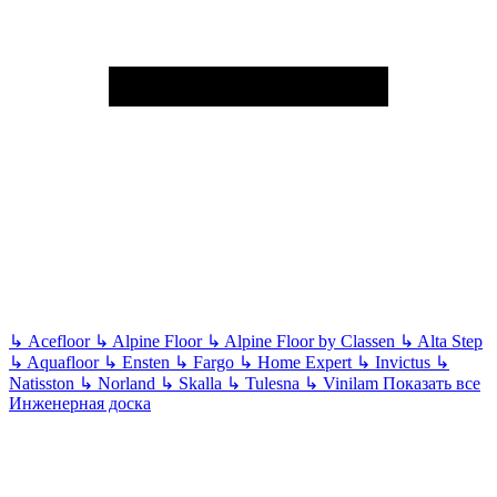
↳
Acefloor
↳
Alpine Floor
↳
Alpine Floor by Classen
↳
Alta Step
↳
Aquafloor
↳
Ensten
↳
Fargo
↳
Home Expert
↳
Invictus
↳
Natisston
↳
Norland
↳
Skalla
↳
Tulesna
↳
Vinilam
Показать все
Инженерная доска