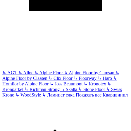
↳
AGT
↳
Alloc
↳
Alpine Floor
↳
Alpine Floor by Camsan
↳
Alpine Floor by Classen
↳
Clix Floor
↳
Floorway
↳
Haro
↳
Homflor by Alpine Floor
↳
Joss Beaumont
↳
Kronotex
↳
Kronparket
↳
Richman Strong
↳
Skalla
↳
Stone Floor
↳
Swiss
Krono
↳
WoodStyle
↳
Ламинат елка
Показать все
Кварцвинил