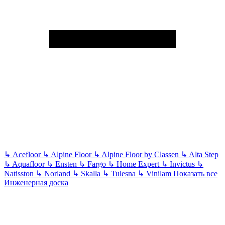
↳
Acefloor
↳
Alpine Floor
↳
Alpine Floor by Classen
↳
Alta Step
↳
Aquafloor
↳
Ensten
↳
Fargo
↳
Home Expert
↳
Invictus
↳
Natisston
↳
Norland
↳
Skalla
↳
Tulesna
↳
Vinilam
Показать все
Инженерная доска