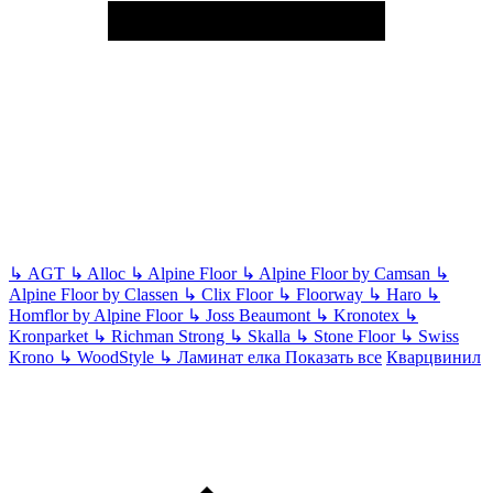
↳
AGT
↳
Alloc
↳
Alpine Floor
↳
Alpine Floor by Camsan
↳
Alpine Floor by Classen
↳
Clix Floor
↳
Floorway
↳
Haro
↳
Homflor by Alpine Floor
↳
Joss Beaumont
↳
Kronotex
↳
Kronparket
↳
Richman Strong
↳
Skalla
↳
Stone Floor
↳
Swiss
Krono
↳
WoodStyle
↳
Ламинат елка
Показать все
Кварцвинил