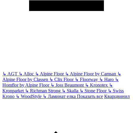
↳
AGT
↳
Alloc
↳
Alpine Floor
↳
Alpine Floor by Camsan
↳
Alpine Floor by Classen
↳
Clix Floor
↳
Floorway
↳
Haro
↳
Homflor by Alpine Floor
↳
Joss Beaumont
↳
Kronotex
↳
Kronparket
↳
Richman Strong
↳
Skalla
↳
Stone Floor
↳
Swiss
Krono
↳
WoodStyle
↳
Ламинат елка
Показать все
Кварцвинил