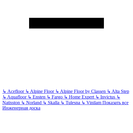
↳
Acefloor
↳
Alpine Floor
↳
Alpine Floor by Classen
↳
Alta Step
↳
Aquafloor
↳
Ensten
↳
Fargo
↳
Home Expert
↳
Invictus
↳
Natisston
↳
Norland
↳
Skalla
↳
Tulesna
↳
Vinilam
Показать все
Инженерная доска