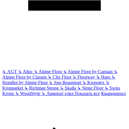
↳
AGT
↳
Alloc
↳
Alpine Floor
↳
Alpine Floor by Camsan
↳
Alpine Floor by Classen
↳
Clix Floor
↳
Floorway
↳
Haro
↳
Homflor by Alpine Floor
↳
Joss Beaumont
↳
Kronotex
↳
Kronparket
↳
Richman Strong
↳
Skalla
↳
Stone Floor
↳
Swiss
Krono
↳
WoodStyle
↳
Ламинат елка
Показать все
Кварцвинил