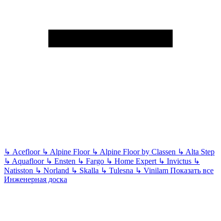
↳
Acefloor
↳
Alpine Floor
↳
Alpine Floor by Classen
↳
Alta Step
↳
Aquafloor
↳
Ensten
↳
Fargo
↳
Home Expert
↳
Invictus
↳
Natisston
↳
Norland
↳
Skalla
↳
Tulesna
↳
Vinilam
Показать все
Инженерная доска