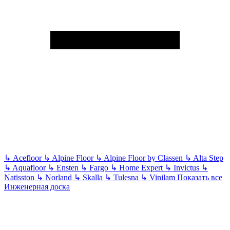
↳
Acefloor
↳
Alpine Floor
↳
Alpine Floor by Classen
↳
Alta Step
↳
Aquafloor
↳
Ensten
↳
Fargo
↳
Home Expert
↳
Invictus
↳
Natisston
↳
Norland
↳
Skalla
↳
Tulesna
↳
Vinilam
Показать все
Инженерная доска