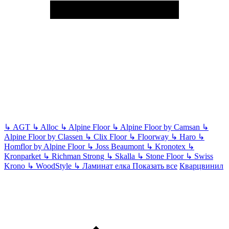
↳
AGT
↳
Alloc
↳
Alpine Floor
↳
Alpine Floor by Camsan
↳
Alpine Floor by Classen
↳
Clix Floor
↳
Floorway
↳
Haro
↳
Homflor by Alpine Floor
↳
Joss Beaumont
↳
Kronotex
↳
Kronparket
↳
Richman Strong
↳
Skalla
↳
Stone Floor
↳
Swiss
Krono
↳
WoodStyle
↳
Ламинат елка
Показать все
Кварцвинил