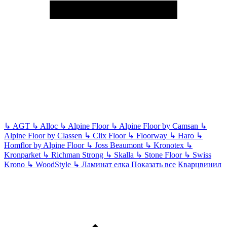
↳
AGT
↳
Alloc
↳
Alpine Floor
↳
Alpine Floor by Camsan
↳
Alpine Floor by Classen
↳
Clix Floor
↳
Floorway
↳
Haro
↳
Homflor by Alpine Floor
↳
Joss Beaumont
↳
Kronotex
↳
Kronparket
↳
Richman Strong
↳
Skalla
↳
Stone Floor
↳
Swiss
Krono
↳
WoodStyle
↳
Ламинат елка
Показать все
Кварцвинил