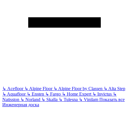
↳
Acefloor
↳
Alpine Floor
↳
Alpine Floor by Classen
↳
Alta Step
↳
Aquafloor
↳
Ensten
↳
Fargo
↳
Home Expert
↳
Invictus
↳
Natisston
↳
Norland
↳
Skalla
↳
Tulesna
↳
Vinilam
Показать все
Инженерная доска