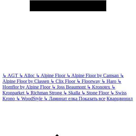
↳
AGT
↳
Alloc
↳
Alpine Floor
↳
Alpine Floor by Camsan
↳
Alpine Floor by Classen
↳
Clix Floor
↳
Floorway
↳
Haro
↳
Homflor by Alpine Floor
↳
Joss Beaumont
↳
Kronotex
↳
Kronparket
↳
Richman Strong
↳
Skalla
↳
Stone Floor
↳
Swiss
Krono
↳
WoodStyle
↳
Ламинат елка
Показать все
Кварцвинил