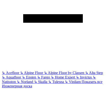
↳
Acefloor
↳
Alpine Floor
↳
Alpine Floor by Classen
↳
Alta Step
↳
Aquafloor
↳
Ensten
↳
Fargo
↳
Home Expert
↳
Invictus
↳
Natisston
↳
Norland
↳
Skalla
↳
Tulesna
↳
Vinilam
Показать все
Инженерная доска