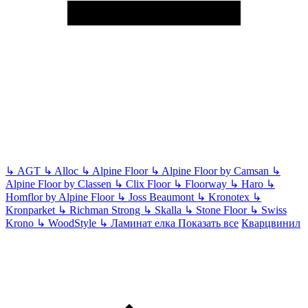
↳
AGT
↳
Alloc
↳
Alpine Floor
↳
Alpine Floor by Camsan
↳
Alpine Floor by Classen
↳
Clix Floor
↳
Floorway
↳
Haro
↳
Homflor by Alpine Floor
↳
Joss Beaumont
↳
Kronotex
↳
Kronparket
↳
Richman Strong
↳
Skalla
↳
Stone Floor
↳
Swiss
Krono
↳
WoodStyle
↳
Ламинат елка
Показать все
Кварцвинил