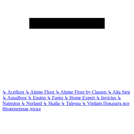
↳
Acefloor
↳
Alpine Floor
↳
Alpine Floor by Classen
↳
Alta Step
↳
Aquafloor
↳
Ensten
↳
Fargo
↳
Home Expert
↳
Invictus
↳
Natisston
↳
Norland
↳
Skalla
↳
Tulesna
↳
Vinilam
Показать все
Инженерная доска