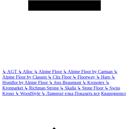
↳
AGT
↳
Alloc
↳
Alpine Floor
↳
Alpine Floor by Camsan
↳
Alpine Floor by Classen
↳
Clix Floor
↳
Floorway
↳
Haro
↳
Homflor by Alpine Floor
↳
Joss Beaumont
↳
Kronotex
↳
Kronparket
↳
Richman Strong
↳
Skalla
↳
Stone Floor
↳
Swiss
Krono
↳
WoodStyle
↳
Ламинат елка
Показать все
Кварцвинил