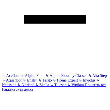
↳
Acefloor
↳
Alpine Floor
↳
Alpine Floor by Classen
↳
Alta Step
↳
Aquafloor
↳
Ensten
↳
Fargo
↳
Home Expert
↳
Invictus
↳
Natisston
↳
Norland
↳
Skalla
↳
Tulesna
↳
Vinilam
Показать все
Инженерная доска