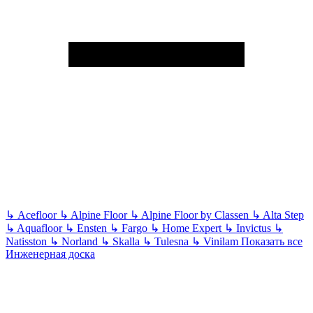
↳
Acefloor
↳
Alpine Floor
↳
Alpine Floor by Classen
↳
Alta Step
↳
Aquafloor
↳
Ensten
↳
Fargo
↳
Home Expert
↳
Invictus
↳
Natisston
↳
Norland
↳
Skalla
↳
Tulesna
↳
Vinilam
Показать все
Инженерная доска