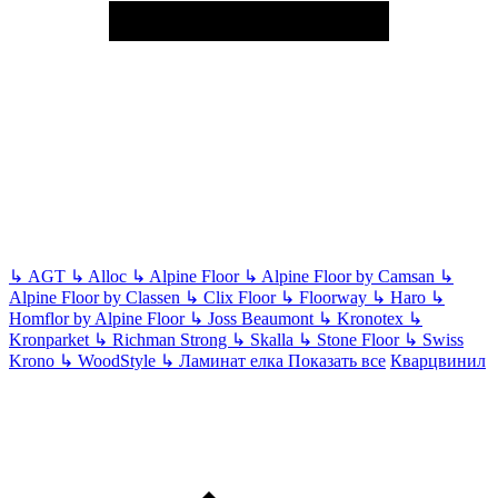
↳
AGT
↳
Alloc
↳
Alpine Floor
↳
Alpine Floor by Camsan
↳
Alpine Floor by Classen
↳
Clix Floor
↳
Floorway
↳
Haro
↳
Homflor by Alpine Floor
↳
Joss Beaumont
↳
Kronotex
↳
Kronparket
↳
Richman Strong
↳
Skalla
↳
Stone Floor
↳
Swiss
Krono
↳
WoodStyle
↳
Ламинат елка
Показать все
Кварцвинил