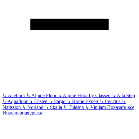
↳
Acefloor
↳
Alpine Floor
↳
Alpine Floor by Classen
↳
Alta Step
↳
Aquafloor
↳
Ensten
↳
Fargo
↳
Home Expert
↳
Invictus
↳
Natisston
↳
Norland
↳
Skalla
↳
Tulesna
↳
Vinilam
Показать все
Инженерная доска