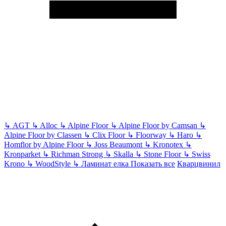
↳
AGT
↳
Alloc
↳
Alpine Floor
↳
Alpine Floor by Camsan
↳
Alpine Floor by Classen
↳
Clix Floor
↳
Floorway
↳
Haro
↳
Homflor by Alpine Floor
↳
Joss Beaumont
↳
Kronotex
↳
Kronparket
↳
Richman Strong
↳
Skalla
↳
Stone Floor
↳
Swiss
Krono
↳
WoodStyle
↳
Ламинат елка
Показать все
Кварцвинил