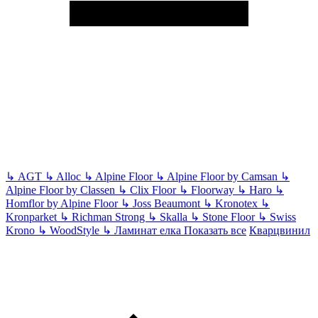
↳
AGT
↳
Alloc
↳
Alpine Floor
↳
Alpine Floor by Camsan
↳
Alpine Floor by Classen
↳
Clix Floor
↳
Floorway
↳
Haro
↳
Homflor by Alpine Floor
↳
Joss Beaumont
↳
Kronotex
↳
Kronparket
↳
Richman Strong
↳
Skalla
↳
Stone Floor
↳
Swiss
Krono
↳
WoodStyle
↳
Ламинат елка
Показать все
Кварцвинил