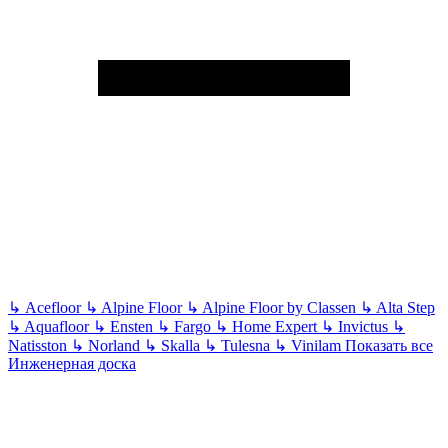
↳
Acefloor
↳
Alpine Floor
↳
Alpine Floor by Classen
↳
Alta Step
↳
Aquafloor
↳
Ensten
↳
Fargo
↳
Home Expert
↳
Invictus
↳
Natisston
↳
Norland
↳
Skalla
↳
Tulesna
↳
Vinilam
Показать все
Инженерная доска